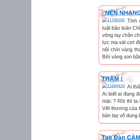
- NÉN NHANG
Tình 
luật bảo toàn Ch
vòng tay chân ch
lực ma sát cợt 
nội chín vàng t
Bởi vàng son bằn
TRẦM !
Ai th
Ai biết ai đang 
mặc ? Rồi thì ta
Vết thương của 
bàn tay vô dụng L
Tao Đàn CẦM