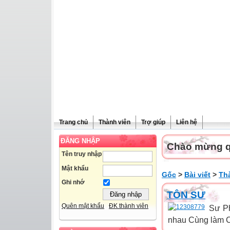
Trang chủ
Thành viên
Trợ giúp
Liên hệ
ĐĂNG NHẬP
Chào mừng qu
Tên truy nhập
Mật khẩu
Gốc
>
Bài viết
>
Th
Ghi nhớ
TÔN SƯ
Quên mật khẩu
ĐK thành viên
Sư Ph
nhau Cùng làm Ch