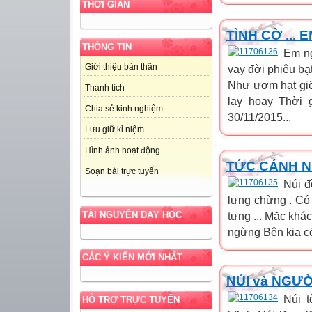
THỜI GIAN
TÌNH CỜ ... EM
THÔNG TIN
Em ng
Giới thiệu bản thân
vay đời phiêu b
Như ươm hạt giố
Thành tích
lay hoay Thời 
Chia sẻ kinh nghiệm
30/11/2015...
Lưu giữ kỉ niệm
Hình ảnh hoạt động
TỨC CẢNH N
Soạn bài trực tuyến
Núi đ
lưng chừng . Có 
TÀI NGUYÊN DẠY HỌC
tưng ... Mặc khá
ngừng Bên kia có 
CÁC Ý KIẾN MỚI NHẤT
NÚI và NGƯỜ
Núi 
HỖ TRỢ TRỰC TUYẾN