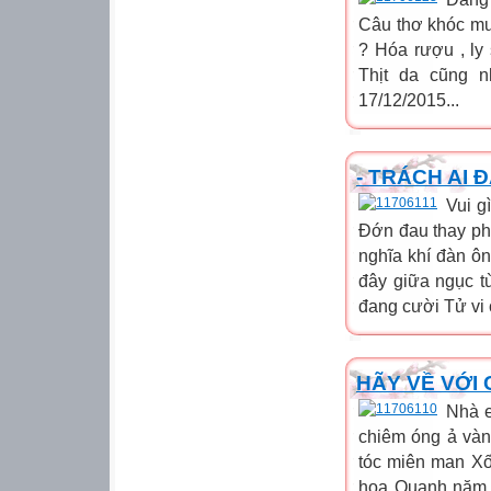
Câu thơ khóc mư
? Hóa rượu , ly
Thịt da cũng 
17/12/2015...
- TRÁCH AI 
Vui g
Đớn đau thay ph
nghĩa khí đàn ô
đây giữa ngục t
đang cười Tử vi 
HÃY VỀ VỚI 
Nhà e
chiêm óng ả vàn
tóc miên man Xố
hoa Quanh năm 