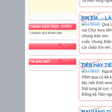
Ta thẹn lòng nghe 
XIN EM … LẦ
Qua c
THÀNH VIÊN TRỰC TUYẾN
vai Chợ trưa liề
1 khách và 0 thành viên
chung trán em -
cuộc chung thân
cúi chào Xin em 
TIN BÁO MỚI
TIỀN HAY TI
Người
Hôm qua có kẻ k
bĩu môi Khố rơm
Nát lưng bỉ cực n
Đồng kẻ Tiện ngư
MAI VÀNG T