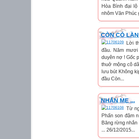
Hòa Bình đại lộ
nhôm Văn Phúc g
CÒN CÓ LẦN
Lời t
đầu. Năm mươi 
duyên nợ ! Gốc 
thuở mộng cô dâu
lưu bút Không kị
đầu Còn...
NHẮN MẸ ...
Từ ng
Phấn son đậm n
Băng rừng nhắn 
... 26/12/2015...