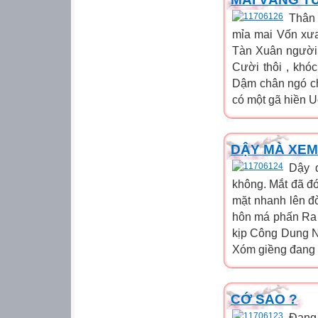
Thân
mỉa mai Vốn xưa
Tàn Xuân người
Cười thôi , khó
Dậm chân ngó ch
có một gã hiền U
DẬY MÀ XEM .
Dậy 
không. Mắt đã đó
mặt nhanh lên đ
hôn má phấn Ra 
kịp Công Dung N
Xóm giềng đang t
CỚ SAO ?
Đang 