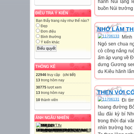
hãnh Núi lặng l
buồn Núi trường 
ĐIỀU TRA Ý KIẾN
Bạn thấy trang này như thế nào?
Đẹp
NHỚ LẮM TH
Đơn điệu
Mình 
Bình thường
Ý kiến khác
Ngó sen chua ng
cò cõng nắng r
ấm áp vụng về Đ
dưng Gương sen 
THỐNG KÊ
du Kiêu hãnh lắm
22946
truy cập (
chi tiết
)
13
trong hôm nay
30775
lượt xem
THẸN VỚI CỔ
13
trong hôm nay
Đi tì
10
thành viên
hoang đường Bởi
lâu đài kỳ bí N
ẢNH NGẪU NHIÊN
trong thời đại v
nhìn trường học 