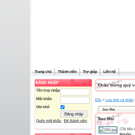
Trang chủ
Thành viên
Trợ giúp
Liên hệ
ĐĂNG NHẬP
Chào mừng quý vị 
Tên truy nhập
Mật khẩu
Gốc
>
Lưu ảnh cá nhân
Ghi nhớ
Sao Mai
Sao Mai
Quên mật khẩu
ĐK thành viên
(
Tài liệu
Nguồn: