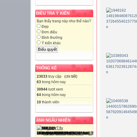
ĐIỀU TRA Ý KIẾN
Bạn thấy trang này như thế nào?
Đẹp
Đơn điệu
Bình thường
Ý kiến khác
THỐNG KÊ
23033
truy cập (
chi tiết
)
63
trong hôm nay
30944
lượt xem
64
trong hôm nay
10
thành viên
ẢNH NGẪU NHIÊN