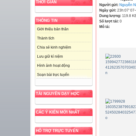
THỜI GIAN
Người gửi:
Nguyễn N
Ngày gửi:
23h:07' 07
Dung lượng:
119.8 K
THÔNG TIN
Số lượt tải:
0
Mô tả:
Giới thiệu bản thân
Thành tích
Chia sẻ kinh nghiệm
Lưu giữ kỉ niệm
Hình ảnh hoạt động
Soạn bài trực tuyến
TÀI NGUYÊN DẠY HỌC
CÁC Ý KIẾN MỚI NHẤT
HỖ TRỢ TRỰC TUYẾN