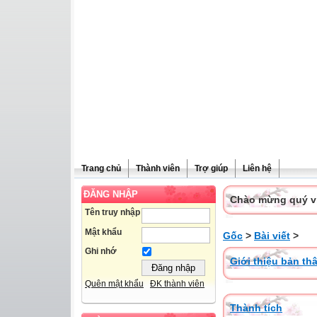
Trang chủ
Thành viên
Trợ giúp
Liên hệ
ĐĂNG NHẬP
Chào mừng quý vị 
Tên truy nhập
Mật khẩu
Gốc
>
Bài viết
>
Ghi nhớ
Giới thiệu bản th
Quên mật khẩu
ĐK thành viên
Thành tích