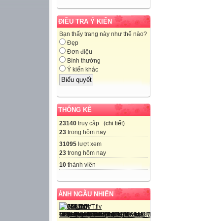
ĐIỀU TRA Ý KIẾN
Bạn thấy trang này như thế nào?
Đẹp
Đơn điệu
Bình thường
Ý kiến khác
THỐNG KÊ
23140
truy cập (
chi tiết
)
23
trong hôm nay
31095
lượt xem
23
trong hôm nay
10
thành viên
ẢNH NGẪU NHIÊN