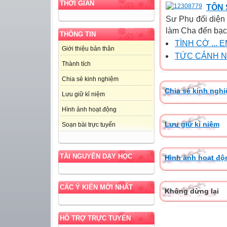
THỜI GIAN
TÔN
Sư Phụ đối diện
làm Cha đến bạc 
THÔNG TIN
TÌNH CỜ ... EM
Giới thiệu bản thân
TỨC CẢNH N
Thành tích
Chia sẻ kinh nghiệm
Chia sẻ kinh ngh
Lưu giữ kỉ niệm
Hình ảnh hoạt động
Lưu giữ kỉ niệm
Soạn bài trực tuyến
TÀI NGUYÊN DẠY HỌC
Hình ảnh hoạt độ
CÁC Ý KIẾN MỚI NHẤT
Không dừng lại
HỖ TRỢ TRỰC TUYẾN