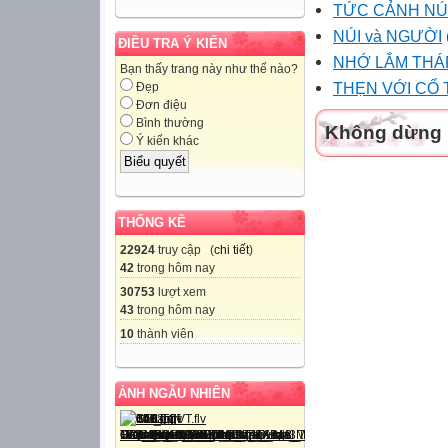
TỨC CẢNH NÚ
NÚI và NGƯỜI
ĐIỀU TRA Ý KIẾN
NHỚ LẮM THÁ
Bạn thấy trang này như thế nào?
THẸN VỚI CỔ 
Đẹp
Đơn điệu
Bình thường
Không dừng l
Ý kiến khác
THỐNG KÊ
22924
truy cập (
chi tiết
)
42
trong hôm nay
30753
lượt xem
43
trong hôm nay
10
thành viên
ẢNH NGẪU NHIÊN