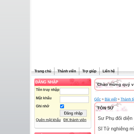
Trang chủ
Thành viên
Trợ giúp
Liên hệ
ĐĂNG NHẬP
Chào mừng quý vị 
Tên truy nhập
Mật khẩu
Gốc
>
Bài viết
>
Thành t
Ghi nhớ
TÔN SƯ
Sư Phụ đối diện
Quên mật khẩu
ĐK thành viên
Sĩ Tử nghiêng m