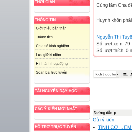
THỜI GIAN
Cùng làm Cha đ
Huynh khôn phải 
THÔNG TIN
Giới thiệu bản thân
Nguyễn Thị Tuyế
Thành tích
Số lượt xem: 79
Chia sẻ kinh nghiệm
Số lượt thích: 0
Lưu giữ kỉ niệm
Hình ảnh hoạt động
Soạn bài trực tuyến
Kích thước font
TÀI NGUYÊN DẠY HỌC
CÁC Ý KIẾN MỚI NHẤT
Đường dẫn
:
p
Gửi ý kiến
TÌNH CỜ ... EM T
HỖ TRỢ TRỰC TUYẾN