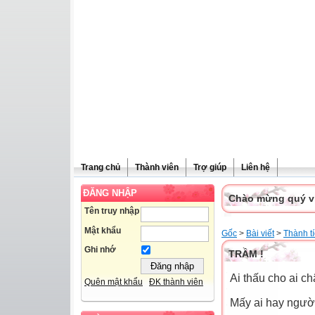
Trang chủ
Thành viên
Trợ giúp
Liên hệ
ĐĂNG NHẬP
Chào mừng quý vị 
Tên truy nhập
Mật khẩu
Gốc
>
Bài viết
>
Thành t
Ghi nhớ
TRẦM !
Ai thấu cho ai ch
Quên mật khẩu
ĐK thành viên
Mấy ai hay ngườ