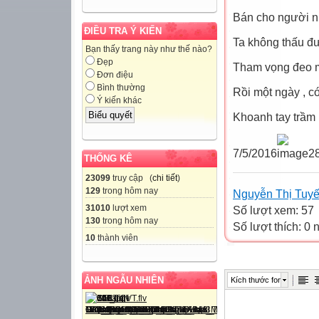
Bán cho người n
ĐIỀU TRA Ý KIẾN
Ta không thấu đư
Bạn thấy trang này như thế nào?
Đẹp
Tham vọng đeo m
Đơn điệu
Bình thường
Rồi một ngày , c
Ý kiến khác
Khoanh tay trầm
7/5/2016
THỐNG KÊ
23099
truy cập (
chi tiết
)
129
trong hôm nay
Nguyễn Thị Tuyế
31010
lượt xem
Số lượt xem: 57
130
trong hôm nay
Số lượt thích: 0
10
thành viên
ẢNH NGẪU NHIÊN
Kích thước font