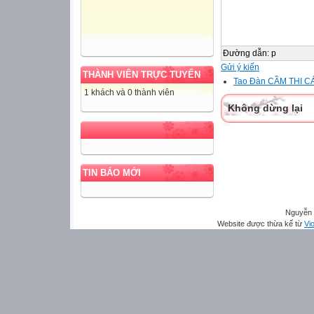
Đường dẫn
:
p
Gửi ý kiến
THÀNH VIÊN TRỰC TUYẾN
Tao Đàn CẦM THI C
1 khách và 0 thành viên
Không dừng lại
TIN BÁO MỚI
Nguyễn 
Website được thừa kế từ
Vio