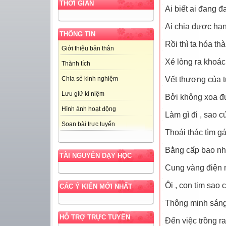
THỜI GIAN
Ai biết ai đang đ
Ai chia được hạ
THÔNG TIN
Rồi thì ta hóa t
Giới thiệu bản thân
Xé lòng ra khoác
Thành tích
Vết thương của 
Chia sẻ kinh nghiệm
Lưu giữ kỉ niệm
Bởi không xoa đ
Hình ảnh hoạt động
Làm gì đi , sao 
Soạn bài trực tuyến
Thoái thác tìm g
Bằng cấp bao nh
TÀI NGUYÊN DẠY HỌC
Cung vàng điện n
Ôi , con tim sao
CÁC Ý KIẾN MỚI NHẤT
Thông minh sáng 
HỖ TRỢ TRỰC TUYẾN
Đến việc trồng 