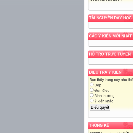
TÀI NGUYÊN DẠY HỌC
CÁC Ý KIẾN MỚI NHẤT
HỖ TRỢ TRỰC TUYẾN
ĐIỀU TRA Ý KIẾN
Bạn thấy trang này như th
Đẹp
Đơn điệu
Bình thường
Ý kiến khác
THỐNG KÊ