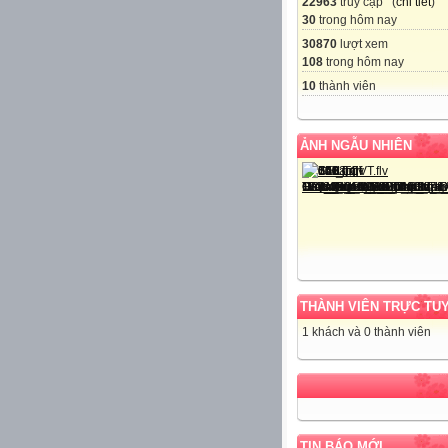
22963
truy cập (
chi tiết
)
30
trong hôm nay
30870
lượt xem
108
trong hôm nay
10
thành viên
ẢNH NGẪU NHIÊN
THÀNH VIÊN TRỰC TU
1 khách và 0 thành viên
TIN BÁO MỚI