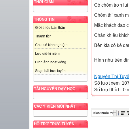
THỜI GIAN
Có chỏm trơn lui 
Chỏm thì xanh mư
THÔNG TIN
Mặc khách dạo c
Giới thiệu bản thân
Chân khiêu khíc
Thành tích
Bên kia có kẻ đan
Chia sẻ kinh nghiệm
Lưu giữ kỉ niệm
Hình như trên đỉn
Hình ảnh hoạt động
Soạn bài trực tuyến
Nguyễn Thị Tuyế
Số lượt xem: 10
TÀI NGUYÊN DẠY HỌC
Số lượt thích: 0
CÁC Ý KIẾN MỚI NHẤT
Kích thước font
HỖ TRỢ TRỰC TUYẾN