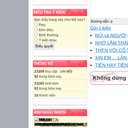
ĐIỀU TRA Ý KIẾN
Bạn thấy trang này như thế nào?
Đường dẫn
:
p
Đẹp
Gửi ý kiến
Đơn điệu
NÚI và NGƯỜI
Bình thường
Ý kiến khác
NHỚ LẮM THÁ
THẸN VỚI CỔ 
XIN EM … LẦN
THỐNG KÊ
TIỀN HAY TIÊN
23209
truy cập (
chi tiết
)
92
trong hôm nay
Không dừng l
31165
lượt xem
93
trong hôm nay
10
thành viên
ẢNH NGẪU NHIÊN