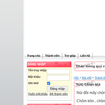
Trang chủ
Thành viên
Trợ giúp
Liên hệ
ĐĂNG NHẬP
Chào mừng quý vị 
Tên truy nhập
Mật khẩu
Gốc
>
Bài viết
>
Thành t
Ghi nhớ
TỨC CẢNH NÚI
Núi đồi mấy chỏm
Quên mật khẩu
ĐK thành viên
Chỏm tròn , chỏ