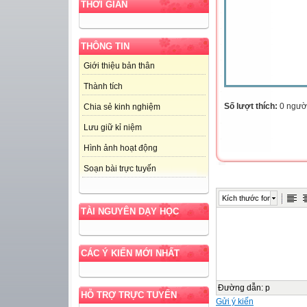
THỜI GIAN
THÔNG TIN
Giới thiệu bản thân
Thành tích
Số lượt thích:
0 ngườ
Chia sẻ kinh nghiệm
Lưu giữ kỉ niệm
Hình ảnh hoạt động
Soạn bài trực tuyến
Kích thước font
TÀI NGUYÊN DẠY HỌC
CÁC Ý KIẾN MỚI NHẤT
Đường dẫn
:
p
HỖ TRỢ TRỰC TUYẾN
Gửi ý kiến