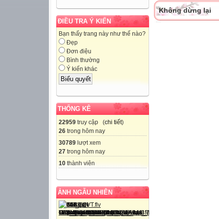
Không dừng lại
ĐIỀU TRA Ý KIẾN
Bạn thấy trang này như thế nào?
Đẹp
Đơn điệu
Bình thường
Ý kiến khác
THỐNG KÊ
22959
truy cập (
chi tiết
)
26
trong hôm nay
30789
lượt xem
27
trong hôm nay
10
thành viên
ẢNH NGẪU NHIÊN