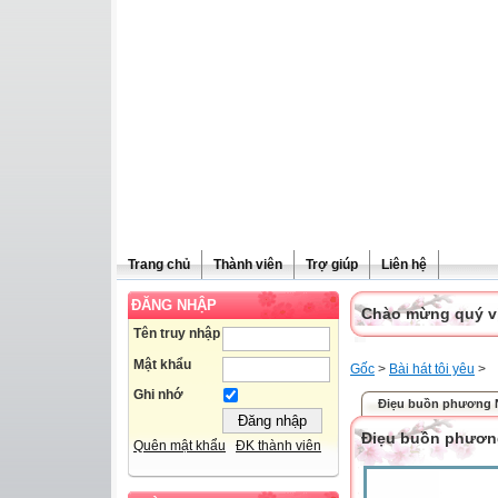
Trang chủ
Thành viên
Trợ giúp
Liên hệ
ĐĂNG NHẬP
Chào mừng quý vị 
Tên truy nhập
Mật khẩu
Gốc
>
Bài hát tôi yêu
>
Ghi nhớ
Điẹu buồn phương
Điẹu buồn phươ
Quên mật khẩu
ĐK thành viên