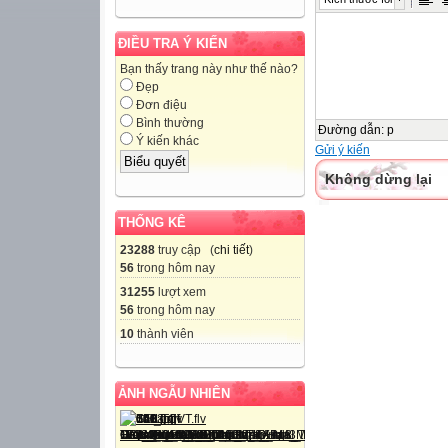
ĐIỀU TRA Ý KIẾN
Bạn thấy trang này như thế nào?
Đẹp
Đơn điệu
Bình thường
Đường dẫn
:
p
Ý kiến khác
Gửi ý kiến
Không dừng lại
THỐNG KÊ
23288
truy cập (
chi tiết
)
56
trong hôm nay
31255
lượt xem
56
trong hôm nay
10
thành viên
ẢNH NGẪU NHIÊN