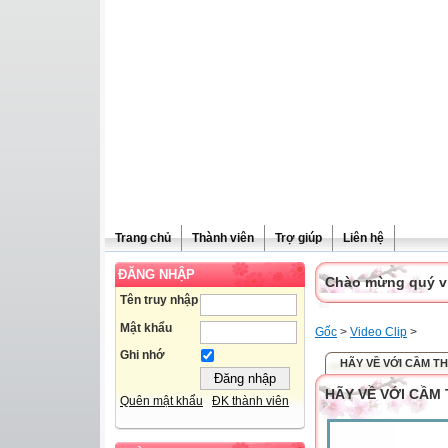
Trang chủ
Thành viên
Trợ giúp
Liên hệ
ĐĂNG NHẬP
Chào mừng quý vị 
Tên truy nhập
Mật khẩu
Gốc
>
Video Clip
>
Ghi nhớ
HÃY VỀ VỚI CẦM TH
HÃY VỀ VỚI CẦM 
Quên mật khẩu
ĐK thành viên