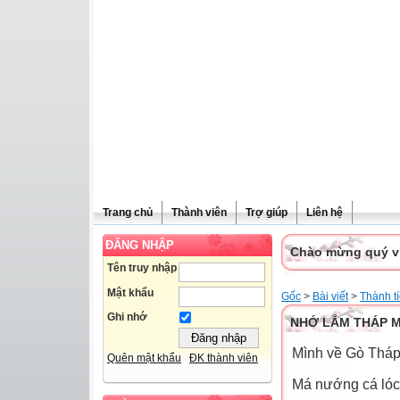
Trang chủ
Thành viên
Trợ giúp
Liên hệ
ĐĂNG NHẬP
Chào mừng quý vị 
Tên truy nhập
Mật khẩu
Gốc
>
Bài viết
>
Thành t
Ghi nhớ
NHỚ LẮM THÁP 
Mình về Gò Tháp
Quên mật khẩu
ĐK thành viên
Má nướng cá lóc