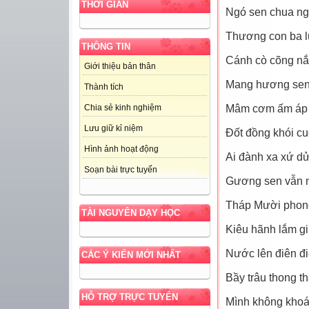
THỜI GIAN
Ngó sen chua ng
Thương con ba l
THÔNG TIN
Cánh cò cõng nắ
Giới thiệu bản thân
Mang hương sen
Thành tích
Mâm cơm ấm áp 
Chia sẻ kinh nghiệm
Lưu giữ kỉ niệm
Đốt đồng khói c
Hình ảnh hoạt động
Ai đành xa xứ d
Soạn bài trực tuyến
Gương sen vẫn ng
Tháp Mười phong
TÀI NGUYÊN DẠY HỌC
Kiêu hãnh lắm gi
Nước lên điên đ
CÁC Ý KIẾN MỚI NHẤT
Bầy trâu thong 
HỖ TRỢ TRỰC TUYẾN
Mình không kho