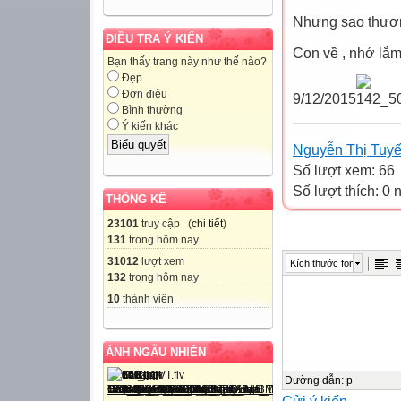
Nhưng sao thươn
ĐIỀU TRA Ý KIẾN
Con về , nhớ lắm
Bạn thấy trang này như thế nào?
Đẹp
Đơn điệu
9/12/2015
Bình thường
Ý kiến khác
Nguyễn Thị Tuyế
Số lượt xem: 66
Số lượt thích: 0
THỐNG KÊ
23101
truy cập (
chi tiết
)
131
trong hôm nay
31012
lượt xem
Kích thước font
132
trong hôm nay
10
thành viên
ẢNH NGẪU NHIÊN
Đường dẫn
:
p
Gửi ý kiến