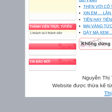
THẸN VỚI CỔ 
XIN EM … LẦN
TIỀN HAY TIÊN
MAI VÀNG TỨC
THÀNH VIÊN TRỰC TUYẾN
DẬY MÀ XEM ..
1 khách và 0 thành viên
Không dừng l
TIN BÁO MỚI
Nguyễn Thị 
Website được thừa kế t
Th