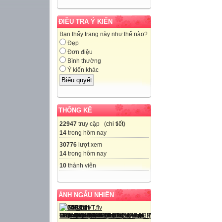
ĐIỀU TRA Ý KIẾN
Bạn thấy trang này như thế nào?
Đẹp
Đơn điệu
Bình thường
Ý kiến khác
THỐNG KÊ
22947
truy cập (
chi tiết
)
14
trong hôm nay
30776
lượt xem
14
trong hôm nay
10
thành viên
ẢNH NGẪU NHIÊN