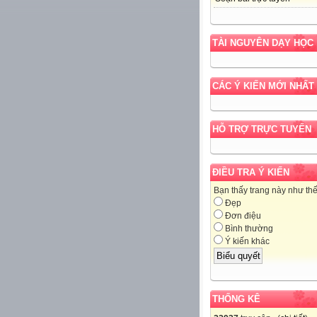
TÀI NGUYÊN DẠY HỌC
CÁC Ý KIẾN MỚI NHẤT
HỖ TRỢ TRỰC TUYẾN
ĐIỀU TRA Ý KIẾN
Bạn thấy trang này như th
Đẹp
Đơn điệu
Bình thường
Ý kiến khác
THỐNG KÊ