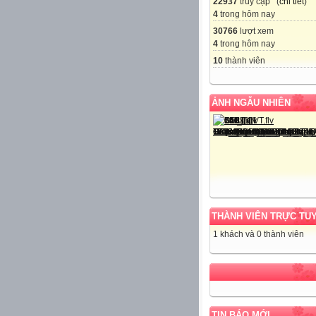
22937
truy cập (
chi tiết
)
4
trong hôm nay
30766
lượt xem
4
trong hôm nay
10
thành viên
ẢNH NGẪU NHIÊN
THÀNH VIÊN TRỰC TU
1 khách và 0 thành viên
TIN BÁO MỚI