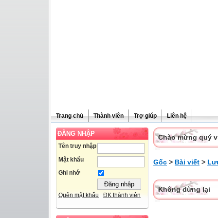
Trang chủ
Thành viên
Trợ giúp
Liên hệ
ĐĂNG NHẬP
Chào mừng quý vị 
Tên truy nhập
Mật khẩu
Gốc
>
Bài viết
>
Lưu
Ghi nhớ
Không dừng lại
Quên mật khẩu
ĐK thành viên