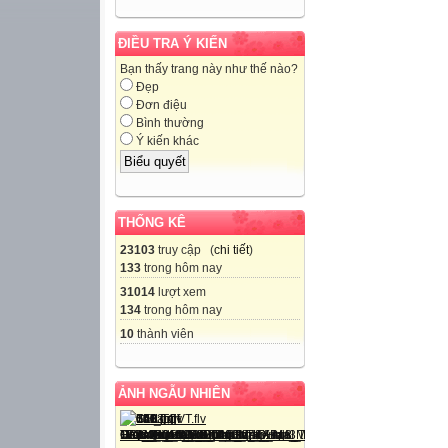
ĐIỀU TRA Ý KIẾN
Bạn thấy trang này như thế nào?
Đẹp
Đơn điệu
Bình thường
Ý kiến khác
THỐNG KÊ
23103
truy cập (
chi tiết
)
133
trong hôm nay
31014
lượt xem
134
trong hôm nay
10
thành viên
ẢNH NGẪU NHIÊN