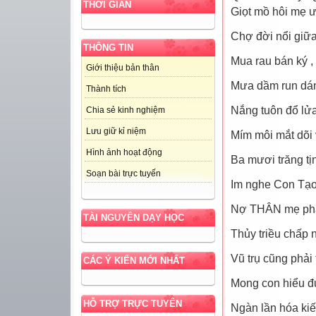
THỜI GIAN
Giọt mồ hôi mẹ ư
Chợ đời nổi giữ
THÔNG TIN
Mua rau bán ký ,
Giới thiệu bản thân
Mưa dầm run dáng
Thành tích
Nắng tuôn đổ lử
Chia sẻ kinh nghiệm
Lưu giữ kỉ niệm
Mím môi mắt dõi
Hình ảnh hoạt động
Ba mươi trăng t
Soạn bài trực tuyến
Im nghe Con Tạo
Nợ THÂN mẹ phải 
TÀI NGUYÊN DẠY HỌC
Thủy triều chấp 
Vũ trụ cũng phải 
CÁC Ý KIẾN MỚI NHẤT
Mong con hiểu 
HỖ TRỢ TRỰC TUYẾN
Ngàn lần hóa ki