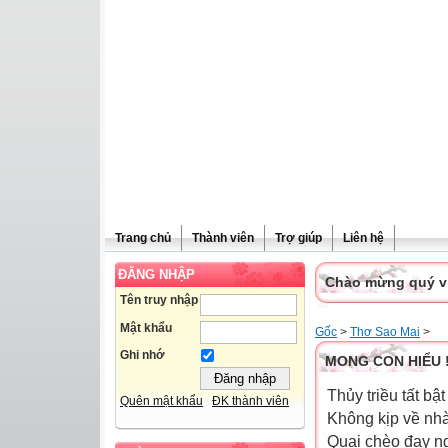
Trang chủ
Thành viên
Trợ giúp
Liên hệ
ĐĂNG NHẬP
Chào mừng quý vị 
Tên truy nhập
Mật khẩu
Gốc
>
Thơ Sao Mai
>
Ghi nhớ
MONG CON HIỂU 
Thủy triều tất b
Quên mật khẩu
ĐK thành viên
Không kịp về nh
Quai chèo đay n