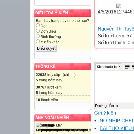
4/5/2016
ĐIỀU TRA Ý KIẾN
Bạn thấy trang này như thế nào?
Đẹp
Nguyễn Thị Tuyế
Đơn điệu
Số lượt xem: 57
Bình thường
Số lượt thích: 0
Ý kiến khác
THỐNG KÊ
Kích thước font
22938
truy cập (
chi tiết
)
5
trong hôm nay
30767
lượt xem
5
trong hôm nay
10
thành viên
Đường dẫn
:
p
Gửi ý kiến
ẢNH NGẪU NHIÊN
NỢ NHỊP CHÈO
BÀI THƠ KIÊ