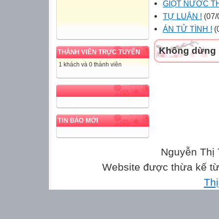
GIỌT NƯỚC TH
TỰ LUẬN !
(07/
ÁN TỬ TÌNH !
(
Không dừng l
THÀNH VIÊN TRỰC TUYẾN
1 khách và 0 thành viên
TIN BÁO MỚI
Nguyễn Thị 
Website được thừa kế t
Th