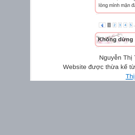
lòng mình mặn đắ
.
1
2
3
4
5
Không dừng l
Nguyễn Thị 
Website được thừa kế t
Th