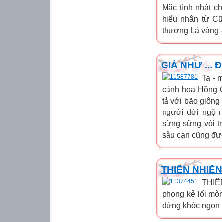
Mặc tình nhát c
hiểu nhân từ Cũ
thương Lá vàng -
GIÁ NHƯ ...
Ta - 
cánh hoa Hồng C
tả với bão giôn
người đời ngộ n
sừng sững vói t
sâu cạn cũng đượ
THIÊN NHIÊN
THIÊN
phong kẻ lối mòn
đứng khóc ngon !