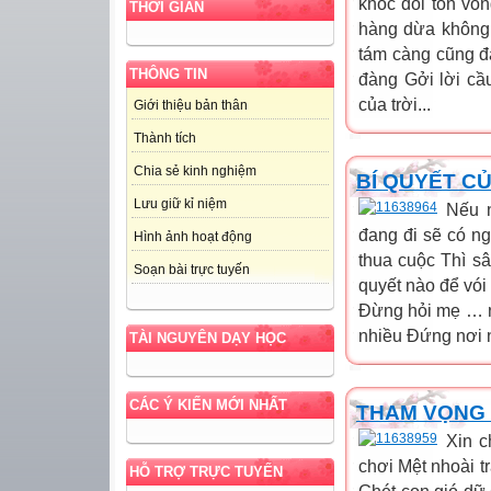
khóc đòi tồn vo
THỜI GIAN
hàng dừa không 
tám càng cũng đ
THÔNG TIN
đàng Gởi lời cầ
của trời...
Giới thiệu bản thân
Thành tích
Chia sẻ kinh nghiệm
BÍ QUYẾT CỦ
Lưu giữ kỉ niệm
Nếu 
đang đi sẽ có 
Hình ảnh hoạt động
thua cuộc Thì s
Soạn bài trực tuyến
quyết nào để vó
Đừng hỏi mẹ … n
nhiều Đứng nơi n
TÀI NGUYÊN DẠY HỌC
CÁC Ý KIẾN MỚI NHẤT
THAM VỌNG 
Xin c
chơi Mệt nhoài t
HỖ TRỢ TRỰC TUYẾN