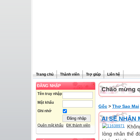
Trang chủ
Thành viên
Trợ giúp
Liên hệ
ĐĂNG NHẬP
Chào mừng qu
Tên truy nhập
Mật khẩu
Gốc
>
Thơ Sao Mai
Ghi nhớ
AI SẼ NHẬN 
Quên mật khẩu
ĐK thành viên
Khôn
lòng nhân thế đ