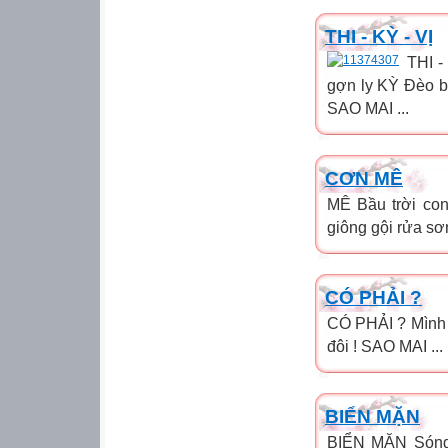
THI - KỲ - VỊ
THI -
gợn ly KỲ Đèo bồ
SAO MAI ...
CƠN MÊ
MÊ Bầu trời con
giông gội rửa sơ
CÓ PHẢI ?
CÓ PHẢI ? Mình 
đôi ! SAO MAI ...
BIỂN MẶN
BIỂN MẶN Sóng 