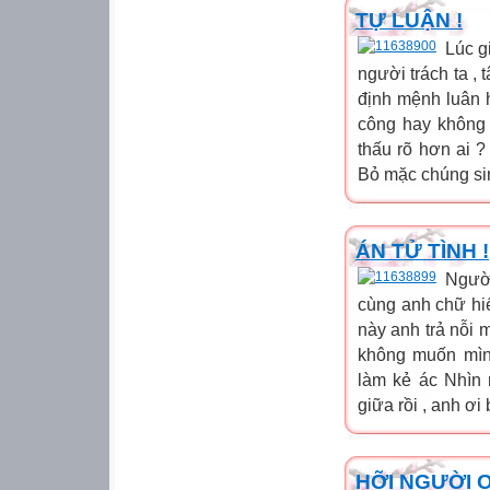
TỰ LUẬN !
Lúc g
người trách ta , 
định mệnh luân 
công hay không 
thấu rõ hơn ai ?
Bỏ mặc chúng sinh
ÁN TỬ TÌNH !
Ngườ
cùng anh chữ hi
này anh trả nỗi
không muốn mìn
làm kẻ ác Nhìn
giữa rồi , anh ơi
HỠI NGƯỜI ƠI