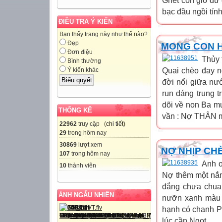
Ghét con gió dữ
bạc đầu ngồi tính
ĐIỀU TRA Ý KIẾN
Bạn thấy trang này như thế nào?
Đẹp
MONG CON H
Đơn điệu
Thủy 
Bình thường
Quai chèo đay n
Ý kiến khác
đời nổi giữa nư
run dáng trung 
dõi về non Ba m
THỐNG KÊ
vần : Nợ THÂN mẹ
22962
truy cập (
chi tiết
)
29
trong hôm nay
30869
lượt xem
NỢ NHỊP CH
107
trong hôm nay
Anh ơ
10
thành viên
Nợ thêm một nắm 
đắng chưa chua
ẢNH NGẪU NHIÊN
nưỡn xanh màu 
hạnh có chanh P
lúc cần Ngọt...