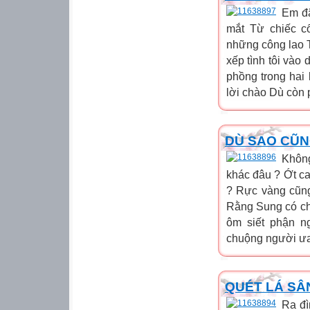
Em đã
mắt Từ chiếc c
những công lao T
xếp tình tôi vào
phồng trong hai
lời chào Dù còn 
DÙ SAO CŨN
Không
khác đâu ? Ớt c
? Rực vàng cũng
Rằng Sung có ch
ôm siết phận n
chuộng người ưa
QUÉT LÁ SÂ
Ra đì