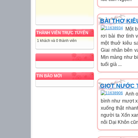
BÀI THƠ KI
Một b
THÀNH VIÊN TRỰC TUYẾN
rơi bài thơ tình
1 khách và 0 thành viên
một thuở kiêu 
Giai nhân bên v
Mịn màng như bi
tuổi già ...
TIN BÁO MỚI
GIỌT NƯỚC T
Anh ơ
bình như mượt x
xuống thật nhan
người ta Xốn xan
nôi Dại Khôn cũ