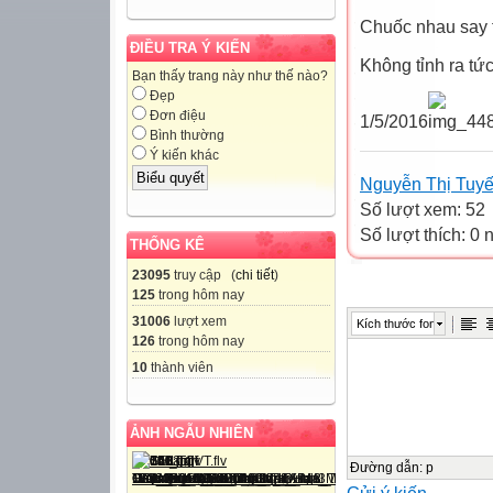
Chuốc nhau say 
ĐIỀU TRA Ý KIẾN
Không tỉnh ra tức
Bạn thấy trang này như thế nào?
Đẹp
Đơn điệu
1/5/2016
Bình thường
Ý kiến khác
Nguyễn Thị Tuyế
Số lượt xem: 52
Số lượt thích: 0
THỐNG KÊ
23095
truy cập (
chi tiết
)
125
trong hôm nay
31006
lượt xem
Kích thước font
126
trong hôm nay
10
thành viên
ẢNH NGẪU NHIÊN
Đường dẫn
:
p
Gửi ý kiến