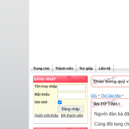
Trang chủ
Thành viên
Trợ giúp
Liên hệ
ĐĂNG NHẬP
Chào mừng quý vị 
Tên truy nhập
Mật khẩu
Gốc
>
Thơ Sao Mai
>
Ghi nhớ
ÁN TỬ TÌNH !
Người đàn bà đã
Quên mật khẩu
ĐK thành viên
Cùng đội tang ch