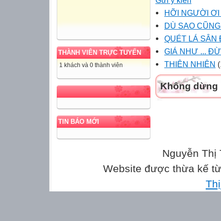
HỠI NGƯỜI ƠI 
DÙ SAO CŨNG
QUÉT LÁ SÂN 
GIÁ NHƯ ... 
THÀNH VIÊN TRỰC TUYẾN
THIÊN NHIÊN
(
1 khách và 0 thành viên
Không dừng l
TIN BÁO MỚI
Nguyễn Thị 
Website được thừa kế t
Th