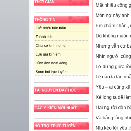
THỜI GIAN
Mất nhiều công g
Món nợ này anh t
THÔNG TIN
Em chậm chân , 
Giới thiệu bản thân
Dù không muốn m
Thành tích
Nhưng vẫn cứ bà
Chia sẻ kinh nghiệm
Lưu giữ kỉ niệm
Nhìn người cũng
Hình ảnh hoạt động
Lỡ đứng giữa rồi
Soạn bài trực tuyến
Lẽ nào ta tàn nh
Yêu – ai cũng xấ
TÀI NGUYÊN DẠY HỌC
Xé lòng ta để là
Hai người đàn bà
CÁC Ý KIẾN MỚI NHẤT
Và bằng lòng nhì
HỖ TRỢ TRỰC TUYẾN
Níu kéo lời yêu 