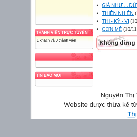
GIÁ NHƯ ... 
THIÊN NHIÊN
(
THI - KỲ - VỊ
(10
CƠN MÊ
(10/11
THÀNH VIÊN TRỰC TUYẾN
1 khách và 0 thành viên
Không dừng l
TIN BÁO MỚI
Nguyễn Thị 
Website được thừa kế t
Th