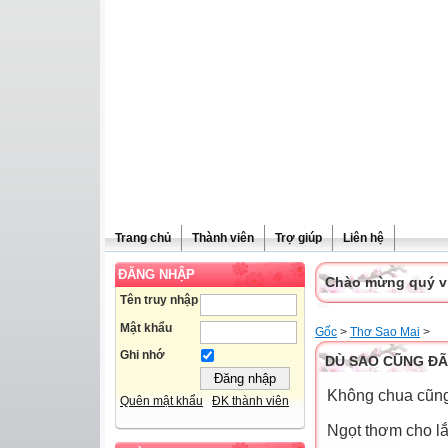
Trang chủ
Thành viên
Trợ giúp
Liên hệ
ĐĂNG NHẬP
Chào mừng quý vị 
Tên truy nhập
Mật khẩu
Gốc
>
Thơ Sao Mai
>
Ghi nhớ
DÙ SAO CŨNG ĐÃ
Không chua cũng
Quên mật khẩu
ĐK thành viên
Ngọt thơm cho l