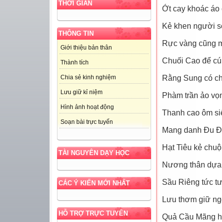
THỜI GIAN
Ớt cay khoác áo
Kẻ khen người sợ
THÔNG TIN
Rực vàng cũng mộ
Giới thiệu bản thân
Chuối Cao để cú
Thành tích
Rằng Sung có ch
Chia sẻ kinh nghiệm
Lưu giữ kỉ niệm
Phàm trần ảo vọ
Hình ảnh hoạt động
Thanh cao ôm si
Soạn bài trực tuyến
Mang danh Đu Đủ
Hạt Tiêu kẻ chu
TÀI NGUYÊN DẠY HỌC
Nương thân dựa 
Sầu Riêng tức t
CÁC Ý KIẾN MỚI NHẤT
Lưu thơm giữ ng
HỖ TRỢ TRỰC TUYẾN
Quả Cầu Mãng h