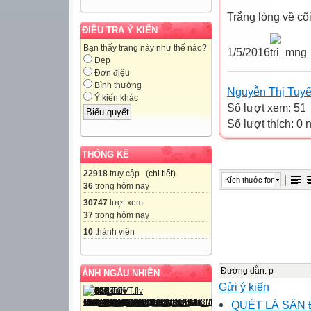
Trắng lòng về cõi
ĐIỀU TRA Ý KIẾN
Bạn thấy trang này như thế nào?
1/5/2016
Đẹp
Đơn điệu
Bình thường
Nguyễn Thị Tuyế
Ý kiến khác
Số lượt xem: 51
Số lượt thích: 0
THỐNG KÊ
22918
truy cập (
chi tiết
)
Kích thước font
36
trong hôm nay
30747
lượt xem
37
trong hôm nay
10
thành viên
Đường dẫn
:
p
ẢNH NGẪU NHIÊN
Gửi ý kiến
QUÉT LÁ SÂN 