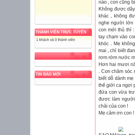
nào , con cũng 
Không được dậy 
khác , không đ
nghe người lớn k
con mới thủ thỉ
THÀNH VIÊN TRỰC TUYẾN
tay chạm vào co
1 khách và 0 thành viên
khóc . Mẹ không
mai , chỉ biết đ
rơm rớm nước m
Hơn hai mươi nă
. Con chăm sóc 
TIN BÁO MỚI
biết dỗ dành mẹ 
thế giới ca ngợi 
đứa con vừa trư
được làm người
chải của con !
Mẹ cảm ơn con !