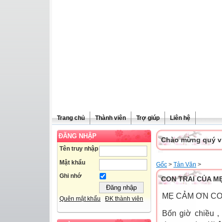
Trang chủ
Thành viên
Trợ giúp
Liên hệ
ĐĂNG NHẬP
Chào mừng quý vị 
Tên truy nhập
Mật khẩu
Gốc
>
Tản Văn
>
Ghi nhớ
CON TRAI CỦA M
MẸ CẢM ƠN C
Quên mật khẩu
ĐK thành viên
Bốn giờ chiều ,