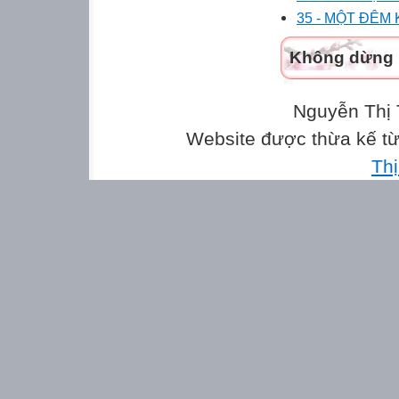
35 - MỘT ĐÊM
Không dừng l
Nguyễn Thị 
Website được thừa kế t
Th