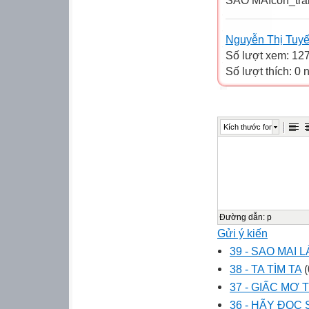
SAO MAI
Nguyễn Thị Tuyế
Số lượt xem: 12
Số lượt thích: 0
Kích thước font
Đường dẫn
:
p
Gửi ý kiến
39 - SAO MAI L
38 - TA TÌM TA
(
37 - GIẤC MƠ 
36 - HÃY ĐỌC 