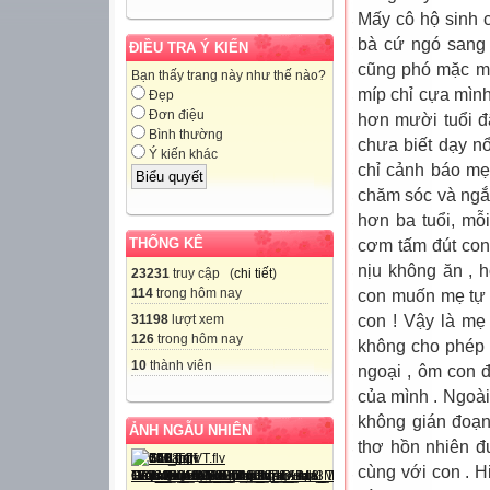
Mấy cô hộ sinh 
bà cứ ngó sang 
ĐIỀU TRA Ý KIẾN
cũng phó mặc may
Bạn thấy trang này như thế nào?
míp chỉ cựa mình
Đẹp
Đơn điệu
hơn mười tuổi đ
Bình thường
chưa biết dạy n
Ý kiến khác
chỉ cảnh báo mẹ
chăm sóc và ngắ
hơn ba tuổi, mỗ
THỐNG KÊ
cơm tấm đút con 
nịu không ăn , 
23231
truy cập (
chi tiết
)
114
trong hôm nay
con muốn mẹ tự 
31198
lượt xem
con ! Vậy là mẹ
126
trong hôm nay
không cho phép m
10
thành viên
ngoại , ôm con 
của mình . Ngoài
không gián đoạn 
ẢNH NGẪU NHIÊN
thơ hồn nhiên đ
cùng với con . 