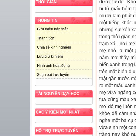
được tự do . Khô
THỜI GIAN
bị từ mấy hôm t
mươi lăm phút đ
THÔNG TIN
một tiếng khóc 
nhưng sự xôn x
Giới thiệu bản thân
trong thời gian 
Thành tích
trạm xá - nơi m
Chia sẻ kinh nghiệm
mẹ nhớ lại một 
Lưu giữ kỉ niệm
nằm mơ thấy mìn
biển xanh trong 
Hình ảnh hoạt động
trên mặt biển dị
Soạn bài trực tuyến
thật gần trước mặ
ra một màu xanh 
mẹ vừa ngẩng cổ 
TÀI NGUYÊN DẠY HỌC
tua cũng màu xa
mơ đó mẹ luôn mĩ
CÁC Ý KIẾN MỚI NHẤT
khỏe để cảm nhậ
nghe một bà cụ 
vừa sinh một con
HỖ TRỢ TRỰC TUYẾN
trắng này khó n