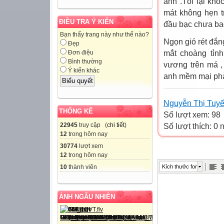
anh .Tôi lại kh
mát không hẹn t
ĐIỀU TRA Ý KIẾN
đầu bạc chưa bao 
Bạn thấy trang này như thế nào?
Ngọn gió rét đắng
Đẹp
mắt choàng tỉnh
Đơn điệu
Bình thường
vương trên má ,
Ý kiến khác
anh mềm mại phả 
Nguyễn Thị Tuyế
THỐNG KÊ
Số lượt xem: 98
22945
truy cập (
chi tiết
)
Số lượt thích: 0
12
trong hôm nay
30774
lượt xem
12
trong hôm nay
10
thành viên
Kích thước font
ẢNH NGẪU NHIÊN