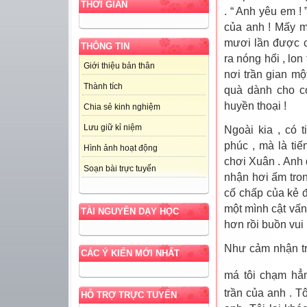
THỜI GIAN
. “ Anh yêu em !
của anh ! Mấy m
mươi lần được c
THÔNG TIN
ra nóng hổi , lo
Giới thiệu bản thân
nơi trần gian m
Thành tích
quà dành cho c
huyền thoại !
Chia sẻ kinh nghiệm
Lưu giữ kỉ niệm
Ngoài kia , có 
phúc , mà là ti
Hình ảnh hoạt động
chơi Xuân . Anh đ
Soạn bài trực tuyến
nhận hơi ấm tron
cố chấp của kẻ 
một mình cật vấn 
TÀI NGUYÊN DẠY HỌC
hơn rồi buồn vui 
Như cảm nhận tro
CÁC Ý KIẾN MỚI NHẤT
má tôi chạm hẳ
trần của anh . T
HỖ TRỢ TRỰC TUYẾN