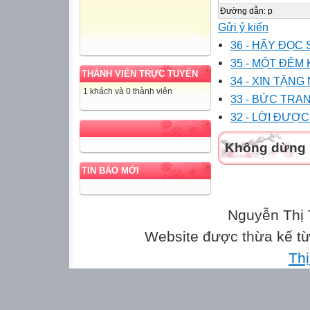
Đường dẫn
:
p
Gửi ý kiến
36 - HÃY ĐỌC 
35 - MỘT ĐÊM
THÀNH VIÊN TRỰC TUYẾN
34 - XIN TẶNG 
1 khách và 0 thành viên
33 - BỨC TRA
32 - LỜI ĐƯỢC
Không dừng l
TIN BÁO MỚI
Nguyễn Thị 
Website được thừa kế t
Th