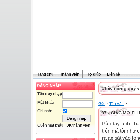
Trang chủ
Thành viên
Trợ giúp
Liên hệ
ĐĂNG NHẬP
Chào mừng quý vị 
Tên truy nhập
Mật khẩu
Gốc
>
Tản Văn
>
Ghi nhớ
37 - GIẤC MƠ TH
Bàn tay anh chạ
Quên mật khẩu
ĐK thành viên
trên má tôi như 
ra áp sát vào lò