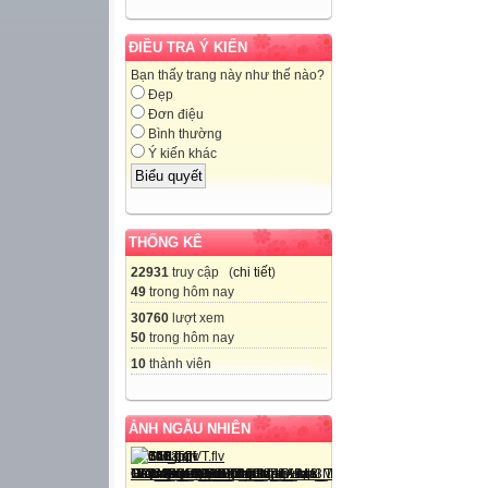
ĐIỀU TRA Ý KIẾN
Bạn thấy trang này như thế nào?
Đẹp
Đơn điệu
Bình thường
Ý kiến khác
THỐNG KÊ
22931
truy cập (
chi tiết
)
49
trong hôm nay
30760
lượt xem
50
trong hôm nay
10
thành viên
ẢNH NGẪU NHIÊN