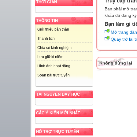
Truy cập tra
THỜI GIAN
Bạn phải mở tra
khẩu đã đăng ký 
THÔNG TIN
Bạn làm gì ti
Giới thiệu bản thân
Mở trang đă
Thành tích
Quay trở lại 
Chia sẻ kinh nghiệm
Lưu giữ kỉ niệm
Không dừng lại
Hình ảnh hoạt động
Soạn bài trực tuyến
TÀI NGUYÊN DẠY HỌC
CÁC Ý KIẾN MỚI NHẤT
HỖ TRỢ TRỰC TUYẾN