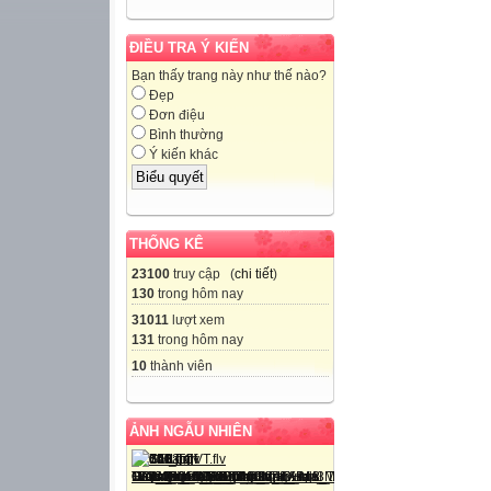
ĐIỀU TRA Ý KIẾN
Bạn thấy trang này như thế nào?
Đẹp
Đơn điệu
Bình thường
Ý kiến khác
THỐNG KÊ
23100
truy cập (
chi tiết
)
130
trong hôm nay
31011
lượt xem
131
trong hôm nay
10
thành viên
ẢNH NGẪU NHIÊN