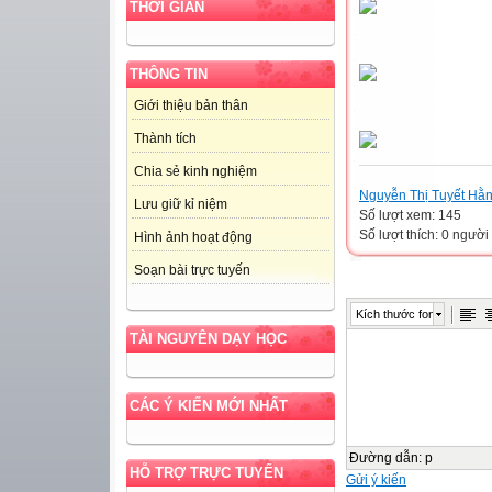
THỜI GIAN
THÔNG TIN
Giới thiệu bản thân
Thành tích
Chia sẻ kinh nghiệm
Nguyễn Thị Tuyết Hằ
Lưu giữ kỉ niệm
Số lượt xem: 145
Số lượt thích: 0 người
Hình ảnh hoạt động
Soạn bài trực tuyến
Kích thước font
TÀI NGUYÊN DẠY HỌC
CÁC Ý KIẾN MỚI NHẤT
Đường dẫn
:
p
HỖ TRỢ TRỰC TUYẾN
Gửi ý kiến