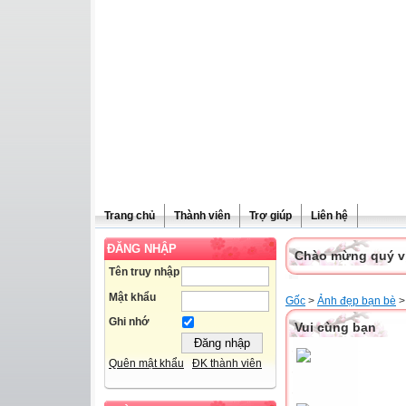
Trang chủ
Thành viên
Trợ giúp
Liên hệ
ĐĂNG NHẬP
Chào mừng quý vị 
Tên truy nhập
Mật khẩu
Gốc
>
Ảnh đẹp bạn bè
>
Ghi nhớ
Vui cùng bạn
Quên mật khẩu
ĐK thành viên