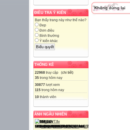
Không dừng lại
ĐIỀU TRA Ý KIẾN
Bạn thấy trang này như thế nào?
Đẹp
Đơn điệu
Bình thường
Ý kiến khác
THỐNG KÊ
22968
truy cập (
chi tiết
)
35
trong hôm nay
30877
lượt xem
115
trong hôm nay
10
thành viên
ẢNH NGẪU NHIÊN