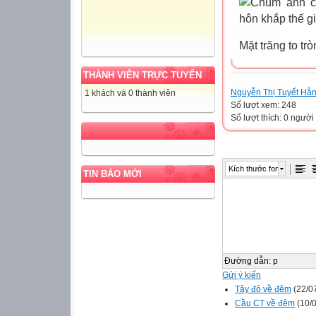
Mặt trăng to t
THÀNH VIÊN TRỰC TUYẾN
Nguyễn Thị Tuyết Hằ
1 khách và 0 thành viên
Số lượt xem: 248
Số lượt thích: 0 người
Kích thước font
TIN BÁO MỚI
Đường dẫn
:
p
Gửi ý kiến
Tây đô về đêm
(22/0
Cầu CT về đêm
(10/0