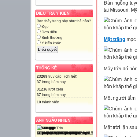
Đàn ngỗng tuy
tại Missouri, M
ĐIỀU TRA Ý KIẾN
Bạn thấy trang này như thế nào?
Đẹp
Đơn điệu
Bình thường
Mặt trăng
mọc 
Ý kiến khác
THỐNG KÊ
Mây trời đổ bó
23269
truy cập (
chi tiết
)
37
trong hôm nay
31236
lượt xem
37
trong hôm nay
Một người tắm b
10
thành viên
ẢNH NGẪU NHIÊN
Mặt trời lặn s