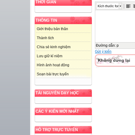
THỜI GIAN
Kích thước font
THÔNG TIN
Giới thiệu bản thân
Thành tích
Đường dẫn
:
p
Chia sẻ kinh nghiệm
Gửi ý kiến
Lưu giữ kỉ niệm
Không dừng lại
Hình ảnh hoạt động
Soạn bài trực tuyến
TÀI NGUYÊN DẠY HỌC
CÁC Ý KIẾN MỚI NHẤT
HỖ TRỢ TRỰC TUYẾN