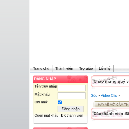
Trang chủ
Thành viên
Trợ giúp
Liên hệ
ĐĂNG NHẬP
Chào mừng quý vị 
Tên truy nhập
Mật khẩu
Gốc
>
Video Clip
>
Ghi nhớ
HÃY VỀ VỚI CẦM TH
Các thành viên đã
Quên mật khẩu
ĐK thành viên