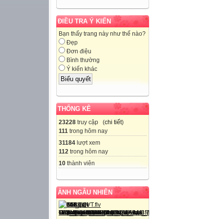
ĐIỀU TRA Ý KIẾN
Bạn thấy trang này như thế nào?
Đẹp
Đơn điệu
Bình thường
Ý kiến khác
THỐNG KÊ
23228
truy cập (
chi tiết
)
111
trong hôm nay
31184
lượt xem
112
trong hôm nay
10
thành viên
ẢNH NGẪU NHIÊN