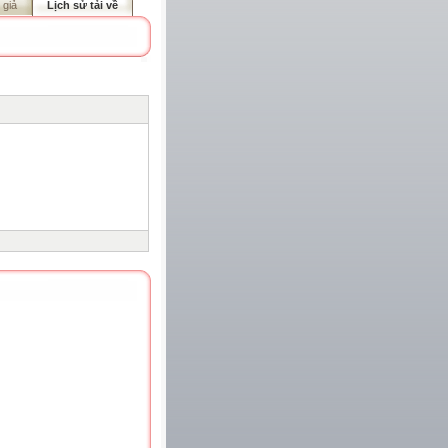
 giả
Lịch sử tải về