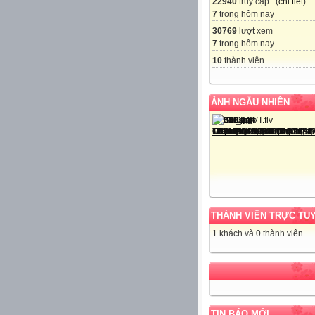
22940
truy cập (
chi tiết
)
7
trong hôm nay
30769
lượt xem
7
trong hôm nay
10
thành viên
ẢNH NGẪU NHIÊN
THÀNH VIÊN TRỰC TU
1 khách và 0 thành viên
TIN BÁO MỚI