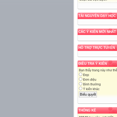
TÀI NGUYÊN DẠY HỌC
CÁC Ý KIẾN MỚI NHẤT
HỖ TRỢ TRỰC TUYẾN
ĐIỀU TRA Ý KIẾN
Bạn thấy trang này như th
Đẹp
Đơn điệu
Bình thường
Ý kiến khác
THỐNG KÊ