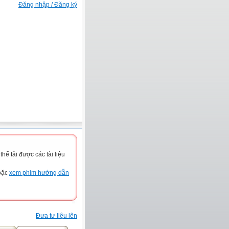
Đăng nhập / Đăng ký
ể tải được các tài liệu
hoặc
xem phim hướng dẫn
Đưa tư liệu lên