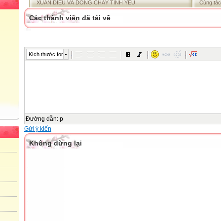
XUÂN DIỆU VÀ DÒNG CHẢY TÌNH YÊU
Cùng tác
Các thành viên đã tải về
Kích thước font
Đường dẫn
:
p
Gửi ý kiến
Không dừng lại