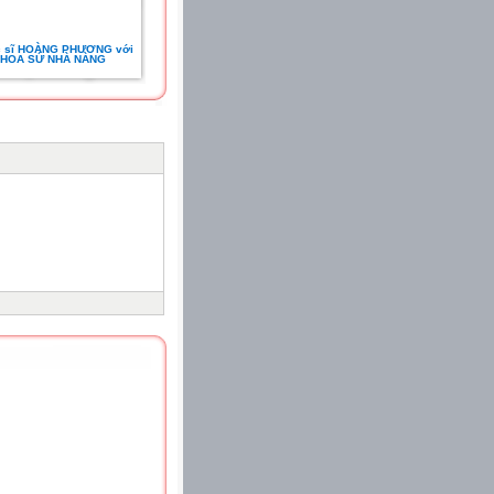
 sĩ HOÀNG PHƯƠNG với
HOA SỨ NHÀ NÀNG