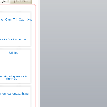
c giả
Lịch sử tải về
Y VỀ VỚI CẦM THI CÁC
N DIỆU VÀ DÒNG CHẢY
TÌNH YÊU