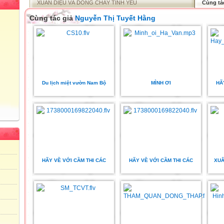
XUÂN DIỆU VÀ DÒNG CHẢY TÌNH YÊU
Cùng tá
Cùng tác giả
Nguyễn Thị Tuyết Hằng
Du lịch miệt vườn Nam Bộ
MÌNH ƠI
HÃ
HÃY VỀ VỚI CẦM THI CÁC
HÃY VỀ VỚI CẦM THI CÁC
XUÂ