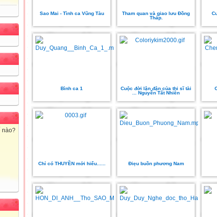
Sao Mai - Tình ca Vũng Tàu
Tham quan và giao lưu Đồng
Cu
Tháp.
Bình ca 1
Cuộc đời lận đận của thi sĩ tài
... Nguyễn Tất Nhiên
ế nào?
Chỉ có THUYỀN mới hiểu......
Điẹu buồn phương Nam