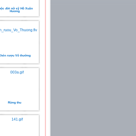
ộc đời nữ sỹ Hồ Xuân
Hương
Chén rượu Vô thường
Rừng thu