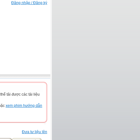
Đăng nhập / Đăng ký
ể tải được các tài liệu
hoặc
xem phim hướng dẫn
Đưa tư liệu lên