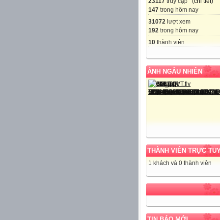
23117
truy cập (
chi tiết
)
147
trong hôm nay
31072
lượt xem
192
trong hôm nay
10
thành viên
ẢNH NGẪU NHIÊN
THÀNH VIÊN TRỰC TU
1 khách và 0 thành viên
TIN BÁO MỚI