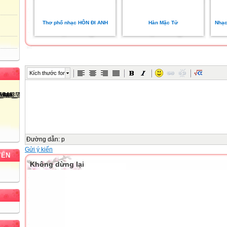
Thơ phổ nhạc HÔN ĐI ANH
Hàn Mặc Tử
Nhạc
Kích thước font
Đường dẫn
:
p
Gửi ý kiến
YẾN
Không dừng lại