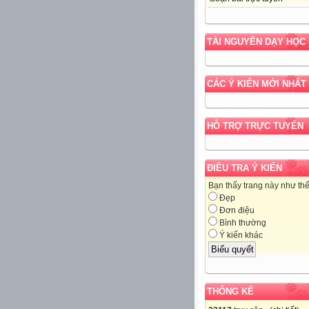
TÀI NGUYÊN DẠY HỌC
CÁC Ý KIẾN MỚI NHẤT
HỖ TRỢ TRỰC TUYẾN
ĐIỀU TRA Ý KIẾN
Bạn thấy trang này như th
Đẹp
Đơn điệu
Bình thường
Ý kiến khác
THỐNG KÊ