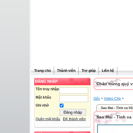
Trang chủ
Thành viên
Trợ giúp
Liên hệ
ĐĂNG NHẬP
Chào mừng quý vị 
Tên truy nhập
Mật khẩu
Gốc
>
Video Clip
>
Ghi nhớ
Sao Mai - Tình ca V
Sao Mai - Tình ca
Quên mật khẩu
ĐK thành viên