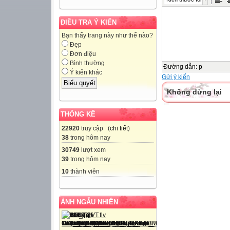
ĐIỀU TRA Ý KIẾN
Bạn thấy trang này như thế nào?
Đẹp
Đơn điệu
Bình thường
Đường dẫn
:
p
Ý kiến khác
Gửi ý kiến
Không dừng lại
THỐNG KÊ
22920
truy cập (
chi tiết
)
38
trong hôm nay
30749
lượt xem
39
trong hôm nay
10
thành viên
ẢNH NGẪU NHIÊN