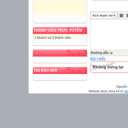
Kích thước font
THÀNH VIÊN TRỰC TUYẾN
1 khách và 0 thành viên
Đường dẫn
:
p
Gửi ý kiến
Không dừng lại
TIN BÁO MỚI
Nguyễn 
Website được thừa kế từ
Vio