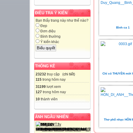
ĐIỀU TRA Ý KIẾN
Bạn thấy trang này như thế nào?
Đẹp
Bình ca 1
Đơn điệu
Bình thường
Ý kiến khác
THỐNG KÊ
Chỉ có THUYỀN mới hi
23232
truy cập (
chi tiết
)
115
trong hôm nay
31199
lượt xem
127
trong hôm nay
10
thành viên
ẢNH NGẪU NHIÊN
Thơ phổ nhạc HÔN 