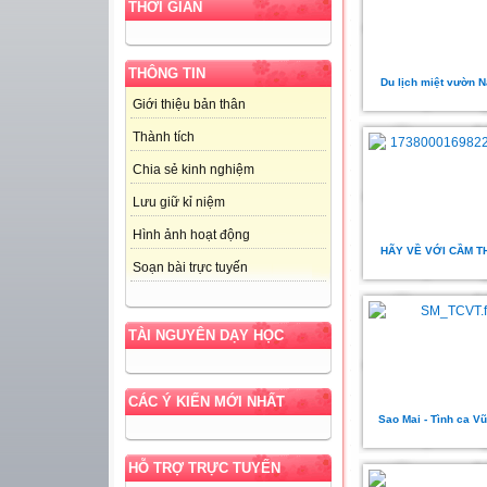
THỜI GIAN
THÔNG TIN
Du lịch miệt vườn 
Giới thiệu bản thân
Thành tích
Chia sẻ kinh nghiệm
Lưu giữ kỉ niệm
Hình ảnh hoạt động
HÃY VỀ VỚI CẦM T
Soạn bài trực tuyến
TÀI NGUYÊN DẠY HỌC
CÁC Ý KIẾN MỚI NHẤT
Sao Mai - Tình ca V
HỖ TRỢ TRỰC TUYẾN