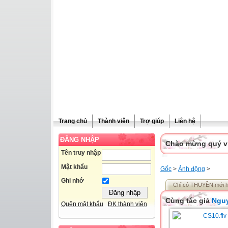
Trang chủ
Thành viên
Trợ giúp
Liên hệ
ĐĂNG NHẬP
Chào mừng quý vị 
Tên truy nhập
Mật khẩu
Gốc
>
Ảnh động
>
Ghi nhớ
Chỉ có THUYỀN mới hiể
Cùng tác giả
Nguy
Quên mật khẩu
ĐK thành viên