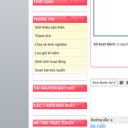
THỜI GIAN
THÔNG TIN
Giới thiệu bản thân
Thành tích
Số lượt thích:
0 ngườ
Chia sẻ kinh nghiệm
Lưu giữ kỉ niệm
Hình ảnh hoạt động
Soạn bài trực tuyến
Kích thước font
TÀI NGUYÊN DẠY HỌC
CÁC Ý KIẾN MỚI NHẤT
Đường dẫn
:
p
HỖ TRỢ TRỰC TUYẾN
Gửi ý kiến