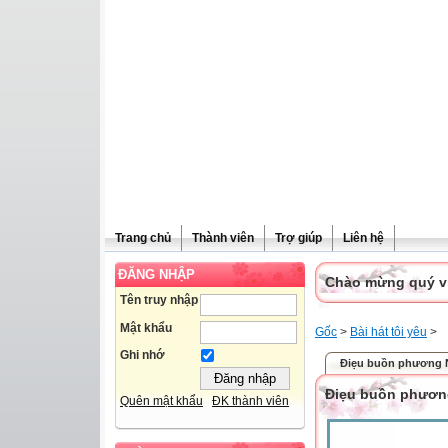
Trang chủ
Thành viên
Trợ giúp
Liên hệ
ĐĂNG NHẬP
Chào mừng quý vị 
Tên truy nhập
Mật khẩu
Gốc
>
Bài hát tôi yêu
>
Ghi nhớ
Điẹu buồn phương
Điẹu buồn phươ
Quên mật khẩu
ĐK thành viên