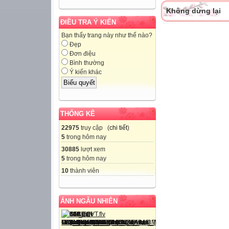
Không dừng lại
ĐIỀU TRA Ý KIẾN
Bạn thấy trang này như thế nào?
Đẹp
Đơn điệu
Bình thường
Ý kiến khác
THỐNG KÊ
22975
truy cập (
chi tiết
)
5
trong hôm nay
30885
lượt xem
5
trong hôm nay
10
thành viên
ẢNH NGẪU NHIÊN