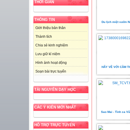
THỜI GIAN
THÔNG TIN
Du lịch miệt vườn 
Giới thiệu bản thân
Thành tích
Chia sẻ kinh nghiệm
Lưu giữ kỉ niệm
Hình ảnh hoạt động
HÃY VỀ VỚI CẦM T
Soạn bài trực tuyến
TÀI NGUYÊN DẠY HỌC
CÁC Ý KIẾN MỚI NHẤT
Sao Mai - Tình ca V
HỖ TRỢ TRỰC TUYẾN