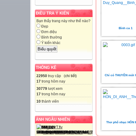
ĐIỀU TRA Ý KIẾN
Bạn thấy trang này như thế nào?
Đẹp
Bình ca 1
Đơn điệu
Bình thường
Ý kiến khác
THỐNG KÊ
Chỉ có THUYỀN mới hi
22950
truy cập (
chi tiết
)
17
trong hôm nay
30779
lượt xem
17
trong hôm nay
10
thành viên
ẢNH NGẪU NHIÊN
Thơ phổ nhạc HÔN 