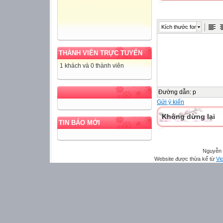
Kích thước font
THÀNH VIÊN TRỰC TUYẾN
1 khách và 0 thành viên
Đường dẫn
:
p
Gửi ý kiến
Không dừng lại
TIN BÁO MỚI
Nguyễn 
Website được thừa kế từ
Vio