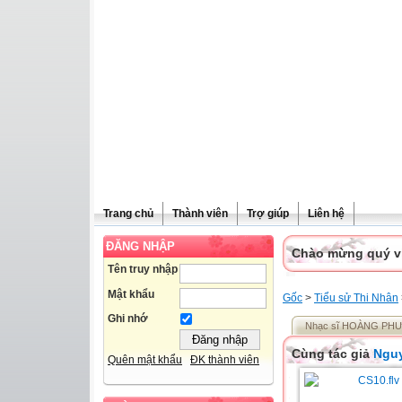
Trang chủ
Thành viên
Trợ giúp
Liên hệ
ĐĂNG NHẬP
Chào mừng quý vị 
Tên truy nhập
Mật khẩu
Gốc
>
Tiểu sử Thi Nhân
Ghi nhớ
Nhạc sĩ HOÀNG PH
Cùng tác giả
Nguy
Quên mật khẩu
ĐK thành viên