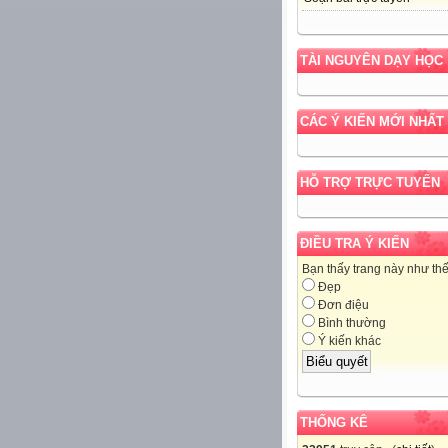
TÀI NGUYÊN DẠY HỌC
CÁC Ý KIẾN MỚI NHẤT
HỖ TRỢ TRỰC TUYẾN
ĐIỀU TRA Ý KIẾN
Bạn thấy trang này như th
Đẹp
Đơn điệu
Bình thường
Ý kiến khác
THỐNG KÊ