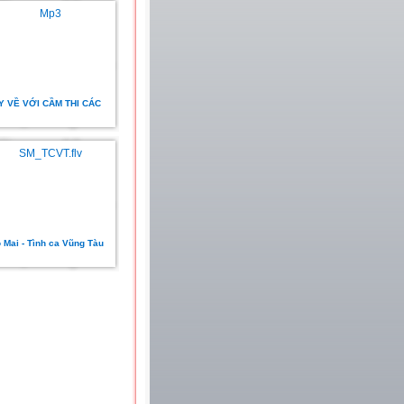
Y VỀ VỚI CẦM THI CÁC
 Mai - Tình ca Vũng Tàu