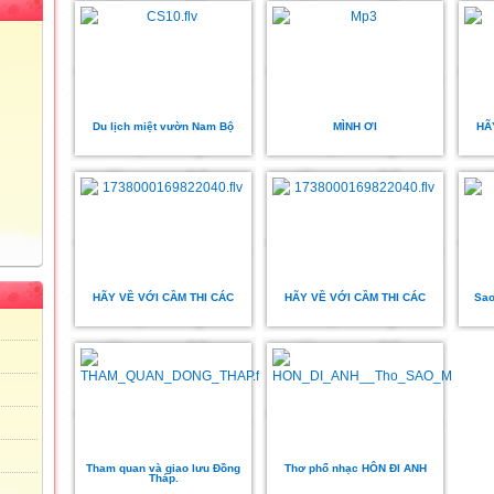
Du lịch miệt vườn Nam Bộ
MÌNH ƠI
HÃ
HÃY VỀ VỚI CẦM THI CÁC
HÃY VỀ VỚI CẦM THI CÁC
Sao
Tham quan và giao lưu Đồng
Thơ phổ nhạc HÔN ĐI ANH
Tháp.