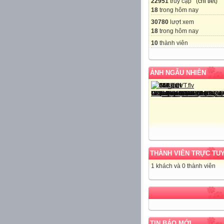
22951
truy cập (
chi tiết
)
18
trong hôm nay
30780
lượt xem
18
trong hôm nay
10
thành viên
ẢNH NGẪU NHIÊN
THÀNH VIÊN TRỰC TU
1 khách và 0 thành viên
TIN BÁO MỚI