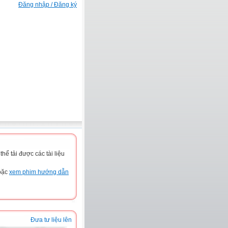
Đăng nhập / Đăng ký
ể tải được các tài liệu
hoặc
xem phim hướng dẫn
Đưa tư liệu lên