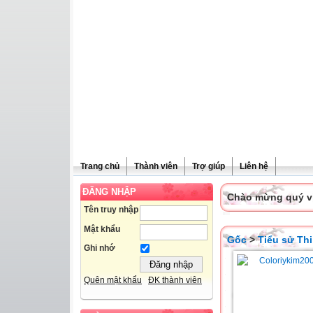
Trang chủ
Thành viên
Trợ giúp
Liên hệ
ĐĂNG NHẬP
Chào mừng quý vị 
Tên truy nhập
Mật khẩu
Gốc
>
Tiểu sử Th
Ghi nhớ
Quên mật khẩu
ĐK thành viên