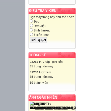
ĐIỀU TRA Ý KIẾN
Bạn thấy trang này như thế nào?
Đẹp
Đơn điệu
Bình thường
Ý kiến khác
THỐNG KÊ
23267
truy cập (
chi tiết
)
35
trong hôm nay
31234
lượt xem
35
trong hôm nay
10
thành viên
ẢNH NGẪU NHIÊN