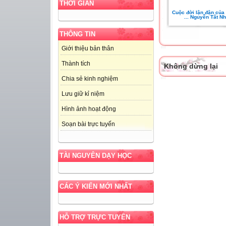
THỜI GIAN
Cuộc đời lận đận của t
... Nguyễn Tất N
THÔNG TIN
Giới thiệu bản thân
Thành tích
Không dừng lại
Chia sẻ kinh nghiệm
Lưu giữ kỉ niệm
Hình ảnh hoạt động
Soạn bài trực tuyến
TÀI NGUYÊN DẠY HỌC
CÁC Ý KIẾN MỚI NHẤT
HỖ TRỢ TRỰC TUYẾN